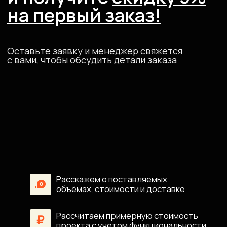
Адрес офиса
Московская область, Наро-Фоминский район, поселок
Калининец
Сэндвич-панели из минеральной ваты
Сэндвич-панели из пенополистирола
Производство
Монтаж
FAQ
Контакты
Promete
Согласие на обработку данных
Разработка сайта
наверх ↑
Политика конфиденциальности