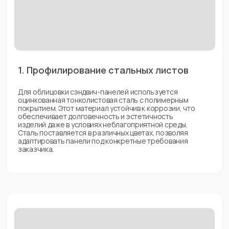
звукоизоляцию и повышенную жесткость.
3.Упаковка
На завершающем этапе готовые панели формируются в
паллеты (пакеты), что облегчает их транспортировку и
хранение. Каждая паллета плотно оборачивается
защитной пленкой, которая предохраняет панели от
внешних воздействий – пыли, влаги и механических
повреждений.
Пленка также предотвращает появление царапин и
других дефектов, которые могут возникнуть при погрузке