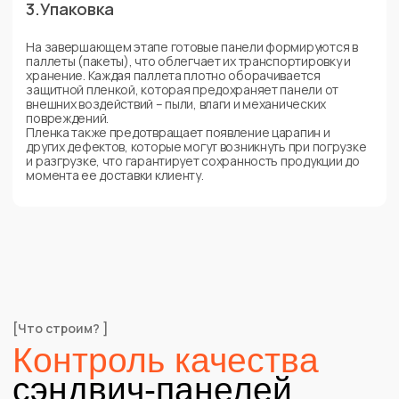
панели. Это помогает гарантировать, что панели
сохранят свои эксплуатационные свойства даже в
сложных климатических условиях.
Пожаробезопасность
Для объектов, где требуются огнестойкие материалы,
сэндвич-панели проходят испытания на
пожаробезопасность. Мы проверяем способность
панелей задерживать распространение огня, что
особенно важно для объектов с повышенными
требованиями к безопасности.
[ Преимущества ]
Предлагаем
лучшие
условия и цены на
монтаж
сэндвич-
панелей
Аудит проекта и уменьшение
расходов