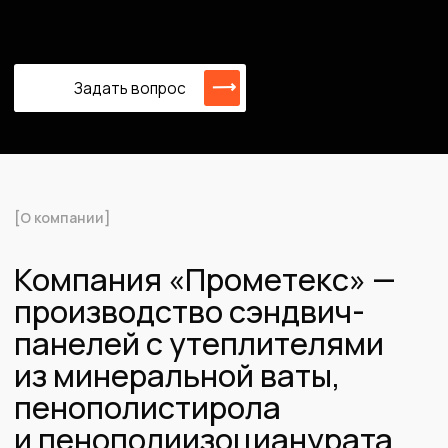
[О компании]
Компания «Прометекс» —
производство сэндвич-
панелей с утеплителями
из минеральной ваты,
пенополистирола
и пенополиизоцианурата
(PIR)
Компания «Прометекс» — производитель
сэндвич‑панелей из пенополистирола
(ППС), минеральной ваты
и пенополиизоцианурата (PIR)для
промышленного, коммерческого и
частного строительства. Мы закрываем
полный цикл: от подбора сырья и
подготовки металла до резки, контроля
качества и отгрузки на объект.
Наши конструкции выполняются в следующих размерных
величинах: толщина 50-250 мм, длина 1500-16000 мм.
Изготовление стенового типа сэндвич-панелей (шириной
1000-1200 мм) и кровельного (диаметром 1000 мм) – с
крепежным элементом типа Z-loсk-зaмок и 5
трапециевидными гофрами.