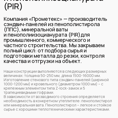
В зависимости от возводимого строения определяется
необходимость в конкретном утеплителе: пенополистирол
или минеральная вата. Пенополистирол – легкое и стойкое
сырье с хорошими теплотехническими характеристиками.
Плиты из минваты негорючие, обладают высокими тепло-
и шумоизолирующими свойствами.
Производство сэндвич-панелей в компании «Prometex»
базируется на использовании высококачественных
материалов европейских поставщиков, что позволяет
создавать изделия с высокими эксплуатационными
характеристиками и долговечностью. Каждый этап
производства строго контролируется, обеспечивая
стабильное качество и соответствие всем стандартам.
80
10
50+
лет опыта
человек в штате
проектов в год
компании
[Этапы ]
Процесс производства
металлических
сэндвич-панелей