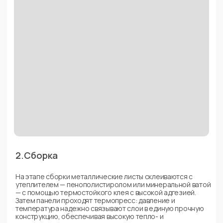
и разгрузке, что гарантирует сохранность продукции до
момента ее доставки клиенту.
[Что строим? ]
Контроль качества
сэндвич-панелей
Контроль качества — ключевой элемент производства
сэндвич-панелей, обеспечивающий соответствие
продукции требованиям безопасности, прочности
и долговечности. Мы тщательно проверяем каждый этап
производства, чтобы гарантировать, что панели
соответствуют высоким стандартам и подходят для
использования в различных строительных проектах.
Контроль качества осуществляется по нескольким
направлениям, включая тестирование прочности,
теплоизоляционных свойств, влагостойкости
и устойчивости к коррозии."
100%
Соблюдение технологий